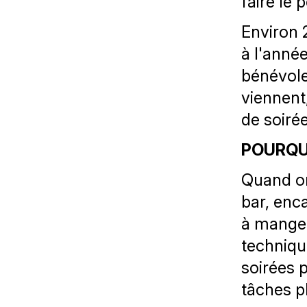
faire le 
Environ 
à l'année
bénévole
viennent
de soirée
POURQUO
Quand on
bar, enc
à manger
techniqu
soirées 
tâches p