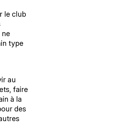
 le club
s
s ne
ain type
ir au
ts, faire
in à la
pour des
autres