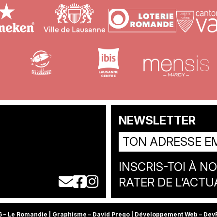
NEWSLETTER
INSCRIS-TOI À N
nous écrire un e-mail
notre page facebook
notre page instagram
RATER DE L’ACTU
 – Le Romandie | Graphisme – David Prego | Développement Web –
Dev