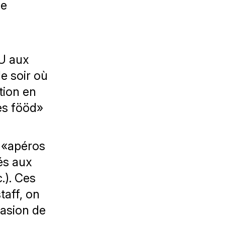
le
OU aux
le soir où
tion en
es fööd»
 «apéros
és aux
.). Ces
taff, on
casion de