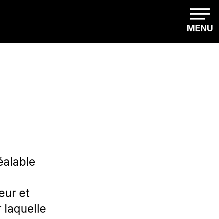
MENU
réalable
eur et
 laquelle