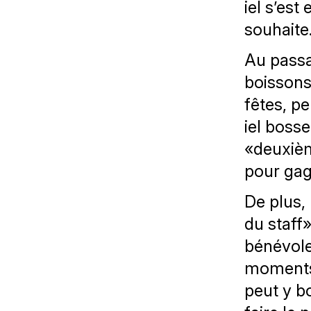
iel s’est
souhaite
Au passa
boissons
fêtes, pe
iel bosse
«deuxièm
pour gag
De plus,
du staff
bénévoles
moments 
peut y bo