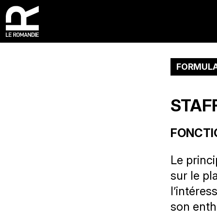
FORMULA
STAF
FONCTI
Le princi
sur le pl
l’intéres
son enth