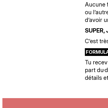
Aucune f
ou l’autr
d’avoir 
SUPER, 
C’est trè
FORMULA
Tu recev
part du·
détails e