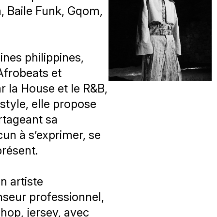
, Baile Funk, Gqom,
ines philippines,
’Afrobeats et
r la House et le R&B,
style, elle propose
artageant sa
acun à s’exprimer, se
présent.
n artiste
anseur professionnel,
-hop, jersey, avec