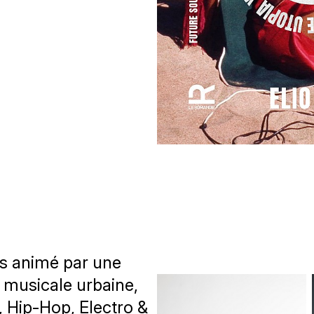
is animé par une
n musicale urbaine,
, Hip-Hop, Electro &