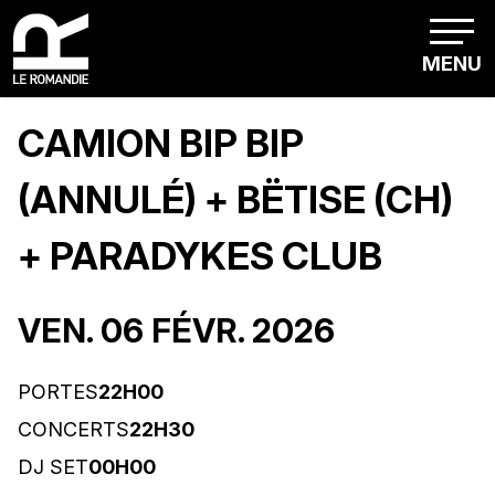
MENU
CAMION BIP BIP
(ANNULÉ) + BËTISE (CH)
+ PARADYKES CLUB
VEN. 06 FÉVR. 2026
PORTES
22H00
CONCERTS
22H30
DJ SET
00H00